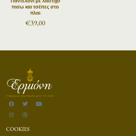
Παντελόνι με λάστιχο
πισω και τσέπες στο
πλαι
€
39,00
COOKIES