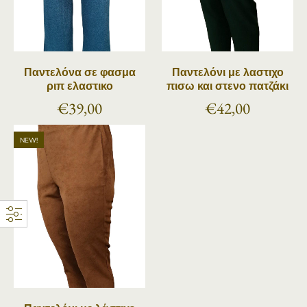
Παντελόνα σε φασμα
Παντελόνι με λαστιχο
ριπ ελαστικο
πισω και στενο πατζάκι
€
39,00
€
42,00
Παντελόνι με λάστιχο πισω και τσέπες στο πλαι
NEW!