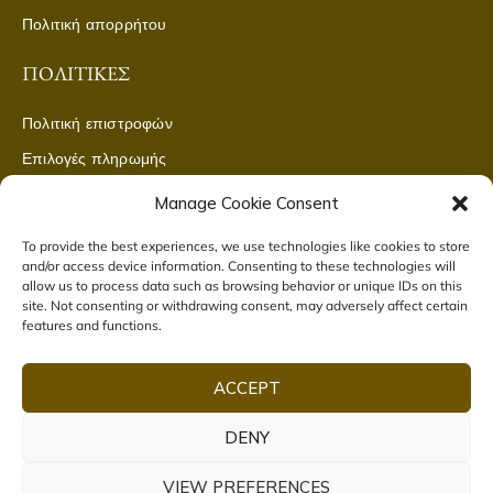
Πολιτική απορρήτου
ΠΟΛΙΤΙΚΈΣ
Πολιτική επιστροφών
Επιλογές πληρωμής
Μέθοδοι αποστολής
Manage Cookie Consent
CONTACT US
To provide the best experiences, we use technologies like cookies to store
and/or access device information. Consenting to these technologies will
allow us to process data such as browsing behavior or unique IDs on this
ΒΙΕΛ Μ.ΕΠΕ Γεωργαντα 25, Λιβαδεια
site. Not consenting or withdrawing consent, may adversely affect certain
features and functions.
2261080462
SUBSCRIBE TO NEWSLETTER
ACCEPT
DENY
2021 © ERMIONISHOP. ALL RIGHTS RESERVED
VIEW PREFERENCES