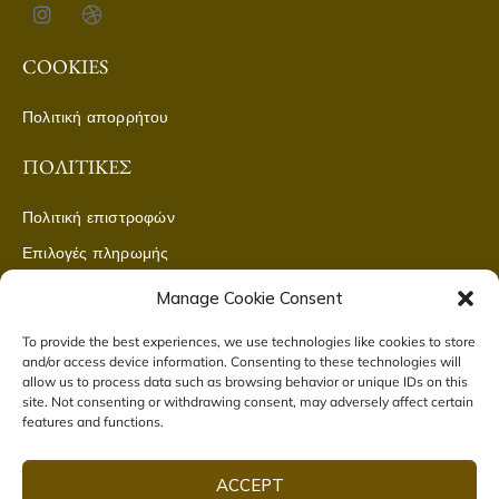
COOKIES
Πολιτική απορρήτου
ΠΟΛΙΤΙΚΈΣ
Πολιτική επιστροφών
Επιλογές πληρωμής
Μέθοδοι αποστολής
Manage Cookie Consent
CONTACT US
To provide the best experiences, we use technologies like cookies to store
and/or access device information. Consenting to these technologies will
allow us to process data such as browsing behavior or unique IDs on this
ΒΙΕΛ Μ.ΕΠΕ Γεωργαντα 25, Λιβαδεια
site. Not consenting or withdrawing consent, may adversely affect certain
features and functions.
2261080462
SUBSCRIBE TO NEWSLETTER
ACCEPT